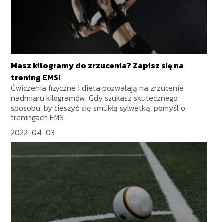
Masz kilogramy do zrzucenia? Zapisz się na
trening EMS!
Ćwiczenia fizyczne i dieta pozwalają na zrzucenie
nadmiaru kilogramów. Gdy szukasz skutecznego
sposobu, by cieszyć się smukłą sylwetką, pomyśl o
treningach EMS....
2022-04-03