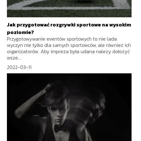
Jak przygotować rozgrywki sportowe na wysokim
poziomie?
Przygotowywanie eventów sportowych to nie lada
wyczyn nie tylko dla samych sportowców, ale również ich
organizatorów. Aby impreza była udana należy dołożyć
wsze...
2022-03-11