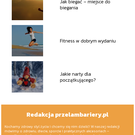
Jak biegać – miejsce do
biegania
Fitness w dobrym wydaniu
Jakie narty dla
początkującego?
Redakcja przelambariery.pl
Kochamy zdrowy styl życia i chcemy się nim dzielić! W naszej redakcji
mówimy o zdrowiu, diecie, sporcie i praktycznych akcesoriach –