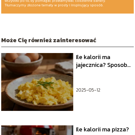
wszystko po to, by pomagać przełamywać codzienne bariery.
Tłumaczymy złożone tematy w prosty i inspirujący sposób.
Może Cię również zainteresować
Ile kalorii ma
jajecznica? Sposoby
przygotowania i
wartości odżywcze
2025-05-12
Ile kalorii ma pizza?