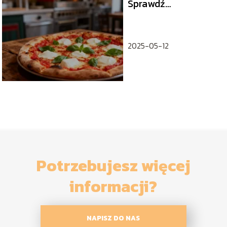
Sprawdź
kaloryczność
popularnych
rodzajów
2025-05-12
Potrzebujesz więcej
informacji?
NAPISZ DO NAS