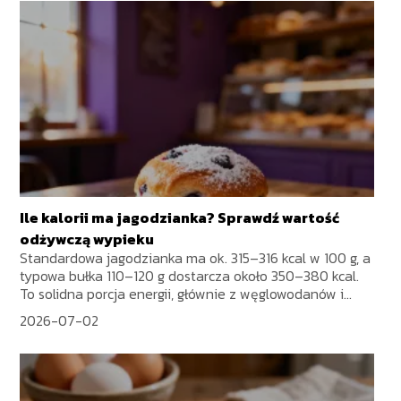
Ile kalorii ma jagodzianka? Sprawdź wartość
odżywczą wypieku
Standardowa jagodzianka ma ok. 315–316 kcal w 100 g, a
typowa bułka 110–120 g dostarcza około 350–380 kcal.
To solidna porcja energii, głównie z węglowodanów i...
2026-07-02